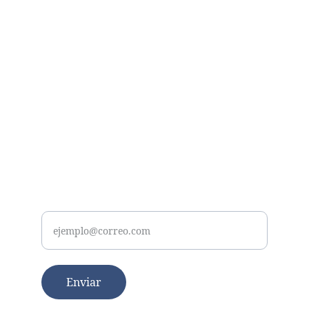
Contacto
Para consultas y colaboraciones, 
escríbenos.
CORREO
solucionesjuridicas@hasagotlex.com
Tu correo
Enviar