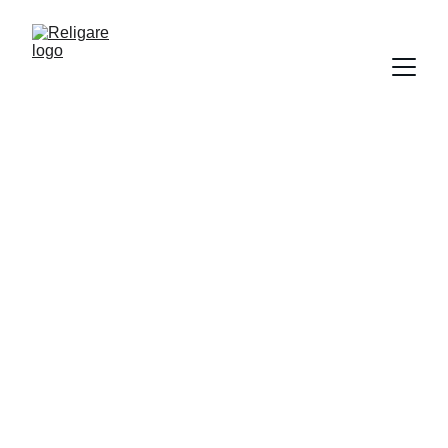
Religare
Fe, historia y razón desde Jerusalén y 
Atenas